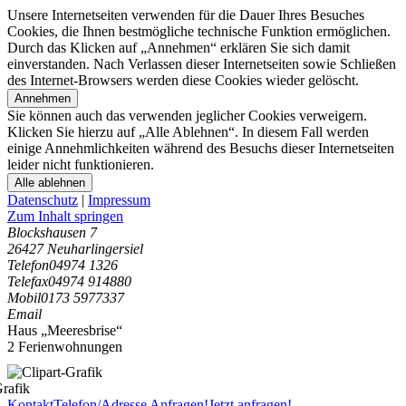
Unsere Internetseiten verwenden für die Dauer Ihres Besuches
Cookies, die Ihnen bestmögliche technische Funktion ermöglichen.
Durch das Klicken auf „Annehmen“ erklären Sie sich damit
einverstanden. Nach Verlassen dieser Internetseiten sowie Schließen
des Internet-Browsers werden diese Cookies wieder gelöscht.
Annehmen
Sie können auch das verwenden jeglicher Cookies verweigern.
Klicken Sie hierzu auf „Alle Ablehnen“. In diesem Fall werden
einige Annehmlichkeiten während des Besuchs dieser Internetseiten
leider nicht funktionieren.
Alle ablehnen
Datenschutz
|
Impressum
Zum Inhalt springen
Blockshausen 7
26427 Neuharlingersiel
Telefon
04974 1326
Telefax
04974 914880
Mobil
0173 5977337
Email
Haus „Meeresbrise“
2 Ferienwohnungen
Kontakt
Telefon/Adresse
Anfragen!
Jetzt anfragen!