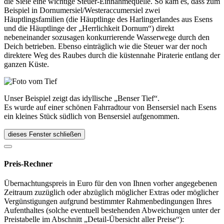
die Siele eine wichtige Steuer-Einnahmequelle. So kam es, dass zum
Beispiel in Dornumersiel/Westeraccumersiel zwei
Häuptlingsfamilien (die Häuptlinge des Harlingerlandes aus Esens
und die Häuptlinge der „Herrlichkeit Dornum“) direkt
nebeneinander sozusagen konkurrierende Wasserwege durch den
Deich betrieben. Ebenso einträglich wie die Steuer war der noch
direktere Weg des Raubes durch die küstennahe Piraterie entlang der
ganzen Küste.
Unser Beispiel zeigt das idyllische „Benser Tief“.
Es wurde auf einer schönen Fahrradtour von Bensersiel nach Esens
ein kleines Stück südlich von Bensersiel aufgenommen.
dieses Fenster schließen
Preis-Rechner
Übernachtungspreis in Euro für den von Ihnen vorher angegebenen
Zeitraum zuzüglich oder abzüglich möglicher Extras oder möglicher
Vergünstigungen aufgrund bestimmter Rahmenbedingungen Ihres
Aufenthaltes (solche eventuell bestehenden Abweichungen unter der
Preistabelle im Abschnitt „Detail-Übersicht aller Preise“):