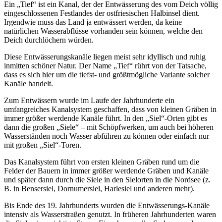
Ein „Tief“ ist ein Kanal, der der Entwässerung des vom Deich völlig
eingeschlossenen Festlandes der ostfriesischen Halbinsel dient.
Irgendwie muss das Land ja entwässert werden, da keine
natürlichen Wasserabflüsse vorhanden sein können, welche den
Deich durchlöchern würden.
Diese Entwässerungskanäle liegen meist sehr idyllisch und ruhig
inmitten schöner Natur. Der Name „Tief“ rührt von der Tatsache,
dass es sich hier um die tiefst- und größtmögliche Variante solcher
Kanäle handelt.
Zum Entwässern wurde im Laufe der Jahrhunderte ein
umfangreiches Kanalsystem geschaffen, dass von kleinen Gräben in
immer größer werdende Kanäle führt. In den „Siel“-Orten gibt es
dann die großen „Siele“ – mit Schöpfwerken, um auch bei höheren
Wasserständen noch Wasser abführen zu können oder einfach nur
mit großen „Siel“-Toren.
Das Kanalsystem führt von ersten kleinen Gräben rund um die
Felder der Bauern in immer größer werdende Gräben und Kanäle
und später dann durch die Siele in den Sielorten in die Nordsee (z.
B. in Bensersiel, Dornumersiel, Harlesiel und anderen mehr).
Bis Ende des 19. Jahrhunderts wurden die Entwässerungs-Kanäle
intensiv als Wasserstraßen genutzt. In früheren Jahrhunderten waren