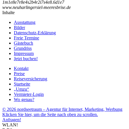
1
m
1
e
8
e
7
r
8
e
4
s
2
b
4
r
2
i
7
s
4
e
8
.
6
d
1
e
7
www.neuharlingersiel-meeresbrise.de
Inhalte
Ausstattung
Bilder
Datenschutz-Erklärung
Freie Termine
Gästebuch
Grundriss
Impressum
Jetzt buchen!
Kontakt
Preise
Reiseversicherung
Startseite
„Umzu“
Vermieter-Login
Wo genau?
© 2026 nordseetraum – Agentur für Internet, Marketing, Werbung
Klicken Sie hier, um die Seite nach oben zu scrollen.
Anfragen!
WLAN!