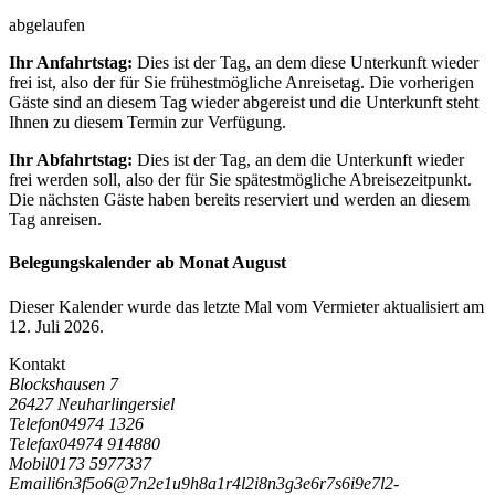
abgelaufen
Ihr Anfahrtstag:
Dies ist der Tag, an dem diese Unterkunft wieder
frei ist, also der für Sie frühestmögliche Anreisetag. Die vorherigen
Gäste sind an diesem Tag wieder abgereist und die Unterkunft steht
Ihnen zu diesem Termin zur Verfügung.
Ihr Abfahrtstag:
Dies ist der Tag, an dem die Unterkunft wieder
frei werden soll, also der für Sie spätestmögliche Abreisezeitpunkt.
Die nächsten Gäste haben bereits reserviert und werden an diesem
Tag anreisen.
Belegungskalender ab Monat August
Dieser Kalender wurde das letzte Mal vom Vermieter aktualisiert am
12. Juli 2026.
Kontakt
Blockshausen 7
26427 Neuharlingersiel
Telefon
04974 1326
Telefax
04974 914880
Mobil
0173 5977337
Email
i
6
n
3
f
5
o
6
@
7
n
2
e
1
u
9
h
8
a
1
r
4
l
2
i
8
n
3
g
3
e
6
r
7
s
6
i
9
e
7
l
2
-